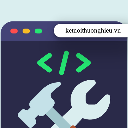
ketnoithuonghieu.vn