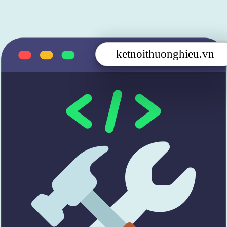
ketnoithuonghieu.vn